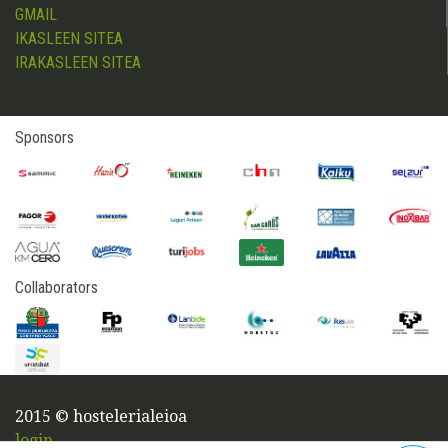
GMAIL
IKASLEEN SITEA
IRAKASLEEN SITEA
Sponsors
Collaborators
2015 © hostelerialeioa
login