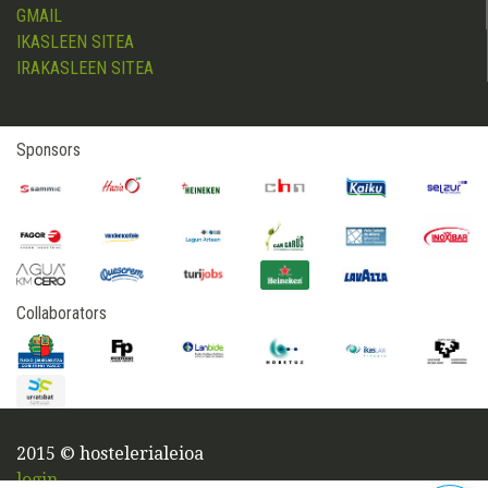
GMAIL
IKASLEEN SITEA
IRAKASLEEN SITEA
Sponsors
Collaborators
2015 © hostelerialeioa
login