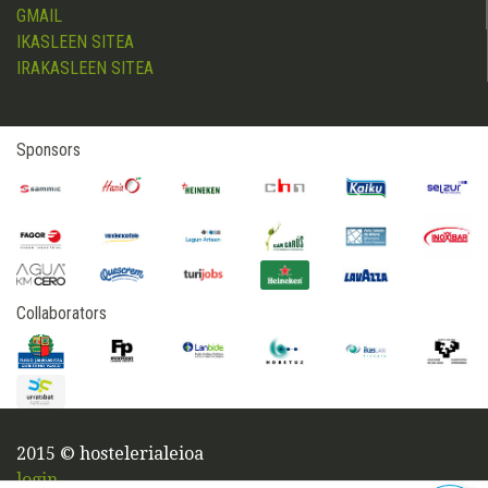
GMAIL
IKASLEEN SITEA
IRAKASLEEN SITEA
Sponsors
Collaborators
2015 © hostelerialeioa
login