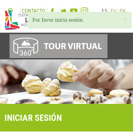
CONTACTO
ES
EU
EN
×
Por favor inicia sesión.
Togg
navi
INICIAR SESIÓN