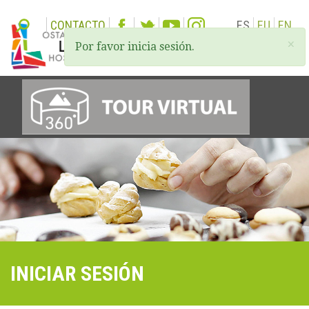
CONTACTO
ES
EU
EN
×
Por favor inicia sesión.
Togg
navi
INICIAR SESIÓN