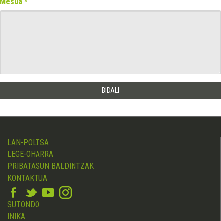
Mesua
LAN-POLTSA
LEGE-OHARRA
PRIBATASUN BALDINTZAK
KONTAKTUA
SUTONDO
INIKA