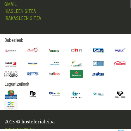
GMAIL
IKASLEEN SITEA
IRAKASLEEN SITEA
Babesleak
Laguntzaileak
2015 © hostelerialeioa
iniciar sesión