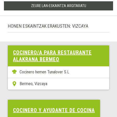
ZEURE LAN-ESKAINTZA ARGITARATU
HONEN ESKAINTZAK ERAKUSTEN: VIZCAYA
COCINERO/A PARA RESTAURANTE
ALAKRANA BERMEO
Cocinero hemen Tunalover S.L
Bermeo, Vizcaya
COCINERO Y AYUDANTE DE COCINA