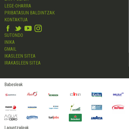
LEGE-OHARRA
PRIBATASUN BALDINTZAK
KONTAKTUA
SUTONDO
INIKA
GMAIL
IKASLEEN SITEA
IRAKASLEEN SITEA
Babesleak
Laguntzaileak