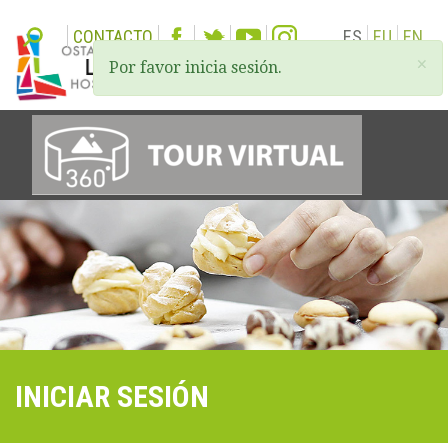
CONTACTO
ES
EU
EN
×
Por favor inicia sesión.
Togg
navi
INICIAR SESIÓN