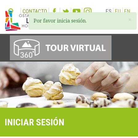
CONTACTO
ES
EU
EN
×
Por favor inicia sesión.
Togg
navi
INICIAR SESIÓN