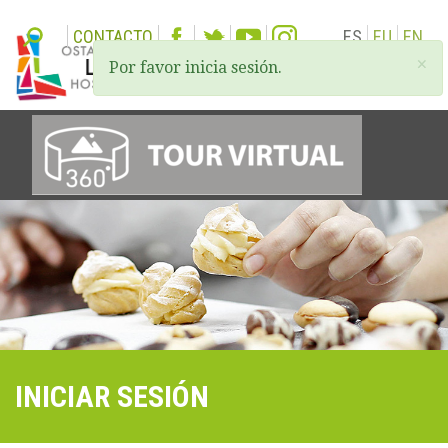
CONTACTO
ES
EU
EN
×
Por favor inicia sesión.
Togg
navi
INICIAR SESIÓN