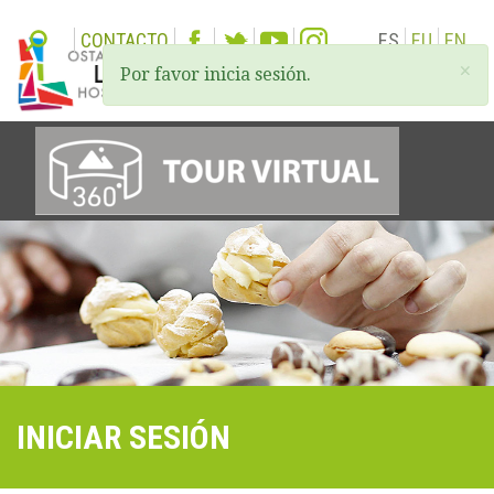
CONTACTO
ES
EU
EN
×
Por favor inicia sesión.
Togg
navi
INICIAR SESIÓN