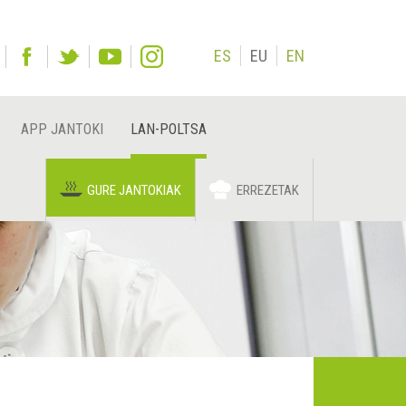
ES
EU
EN
APP JANTOKI
LAN-POLTSA
GURE JANTOKIAK
ERREZETAK