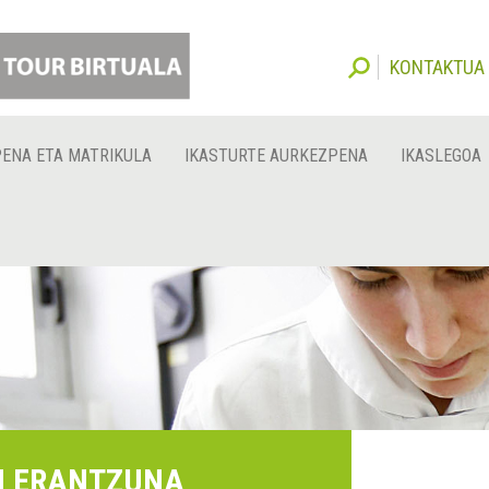
KONTAKTUA
PENA ETA MATRIKULA
IKASTURTE AURKEZPENA
IKASLEGOA
N ERANTZUNA