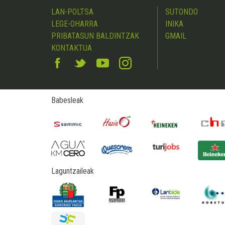
LAN-POLTSA
SUTONDO
LEGE-OHARRA
INIKA
PRIBATASUN BALDINTZAK
GMAIL
KONTAKTUA
Babesleak
Laguntzaileak