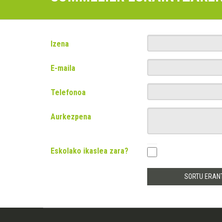
Izena
E-maila
Telefonoa
Aurkezpena
Eskolako ikaslea zara?