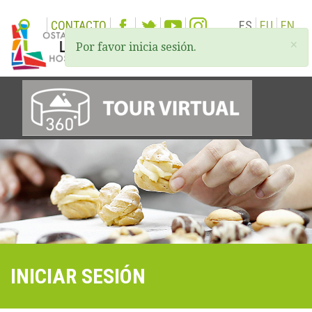
CONTACTO
ES
EU
EN
×
Por favor inicia sesión.
Togg
navi
INICIAR SESIÓN