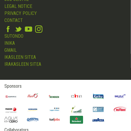
LEGAL NOTICE
PRIVACY POLICY
CONTACT
SUTONDO
INIKA
GMAIL
IKASLEEN SITEA
IRAKASLEEN SITEA
Sponsors
Collaborators