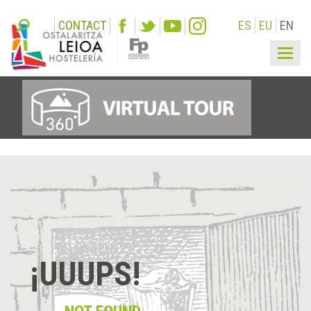
CONTACT
ES
EU
EN
Togg
navi
¡UUUPS!