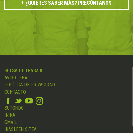
¿QUIERES SABER MÁS? PREGÚNTANOS
BOLSA DE TRABAJO
AVISO LEGAL
POLÍTICA DE PRIVACIDAD
CONTACTO
SUTONDO
INIKA
GMAIL
IKASLEEN SITEA