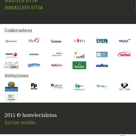
IKASLEEN SITEA
IRAKASLEEN SITEA
Colaboradores
Instituciones
2015 © hostelerialeioa
iniciar sesión