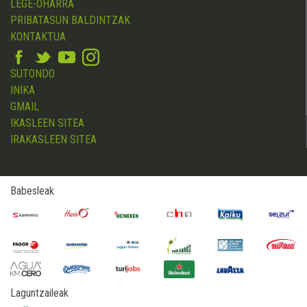
LEGE-OHARRA
PRIBATASUN BALDINTZAK
KONTAKTUA
SUTONDO
INIKA
GMAIL
IKASLEEN SITEA
IRAKASLEEN SITEA
Babesleak
Laguntzaileak