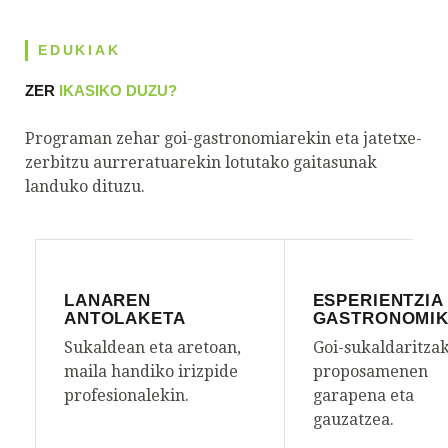
EDUKIAK
ZER
IKASIKO DUZU?
Programan zehar goi-gastronomiarekin eta jatetxe-
zerbitzu aurreratuarekin lotutako gaitasunak
landuko dituzu.
LANAREN
ESPERIENTZIA
ANTOLAKETA
GASTRONOMI
Sukaldean eta aretoan,
Goi-sukaldaritza
maila handiko irizpide
proposamenen
profesionalekin.
garapena eta
gauzatzea.