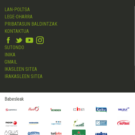
LAN-POLTSA
LEGE-OHARRA
PRIBATASUN BALDINTZAK
KONTAKTUA
SUTONDO
INIKA
GMAIL
IKASLEEN SITEA
IRAKASLEEN SITEA
Babesleak