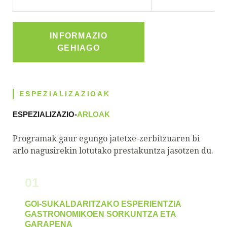
INFORMAZIO
GEHIAGO
ESPEZIALIZAZIOAK
ESPEZIALIZAZIO-
ARLOAK
Programak gaur egungo jatetxe-zerbitzuaren bi
arlo nagusirekin lotutako prestakuntza jasotzen du.
01
GOI-SUKALDARITZAKO ESPERIENTZIA
GASTRONOMIKOEN SORKUNTZA ETA
GARAPENA