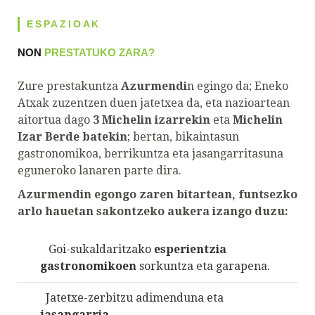
ESPAZIOAK
NON
PRESTATUKO ZARA?
Zure prestakuntza
Azurmendi
n egingo da; Eneko
Atxak zuzentzen duen jatetxea da, eta nazioartean
aitortua dago
3 Michelin izarrekin
eta
Michelin
Izar Berde batekin
; bertan, bikaintasun
gastronomikoa, berrikuntza eta jasangarritasuna
eguneroko lanaren parte dira.
Azurmendin egongo zaren bitartean, funtsezko
arlo hauetan sakontzeko aukera izango duzu:
Goi-sukaldaritzako
esperientzia
gastronomikoen
sorkuntza eta garapena.
Jatetxe-zerbitzu adimenduna eta
jasangarria
.