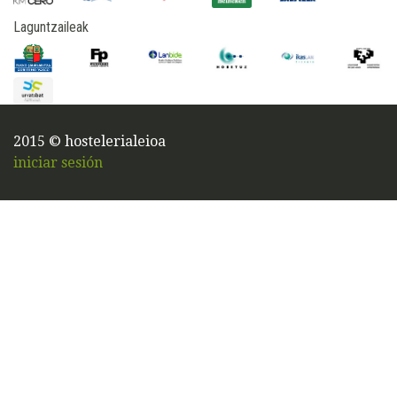
Laguntzaileak
2015 © hostelerialeioa
iniciar sesión