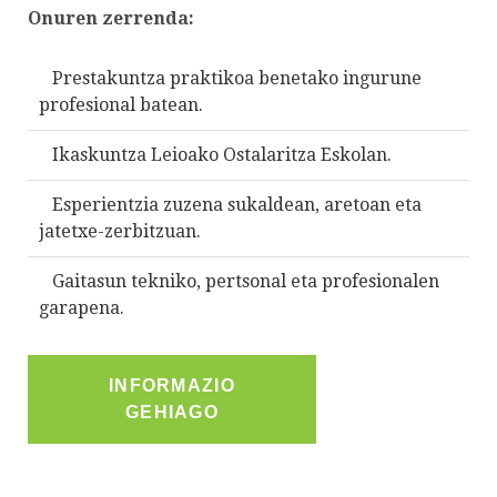
Onuren zerrenda:
Prestakuntza praktikoa benetako ingurune
profesional batean.
Ikaskuntza Leioako Ostalaritza Eskolan.
Esperientzia zuzena sukaldean, aretoan eta
jatetxe-zerbitzuan.
Gaitasun tekniko, pertsonal eta profesionalen
garapena.
INFORMAZIO
GEHIAGO