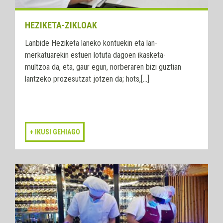
HEZIKETA-ZIKLOAK
Lanbide Heziketa laneko kontuekin eta lan-
merkatuarekin estuen lotuta dagoen ikasketa-
multzoa da, eta, gaur egun, norberaren bizi guztian
lantzeko prozesutzat jotzen da; hots,[...]