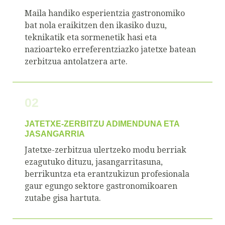
Maila handiko esperientzia gastronomiko
bat nola eraikitzen den ikasiko duzu,
teknikatik eta sormenetik hasi eta
nazioarteko erreferentziazko jatetxe batean
zerbitzua antolatzera arte.
02
JATETXE-ZERBITZU ADIMENDUNA ETA
JASANGARRIA
Jatetxe-zerbitzua ulertzeko modu berriak
ezagutuko dituzu, jasangarritasuna,
berrikuntza eta erantzukizun profesionala
gaur egungo sektore gastronomikoaren
zutabe gisa hartuta.