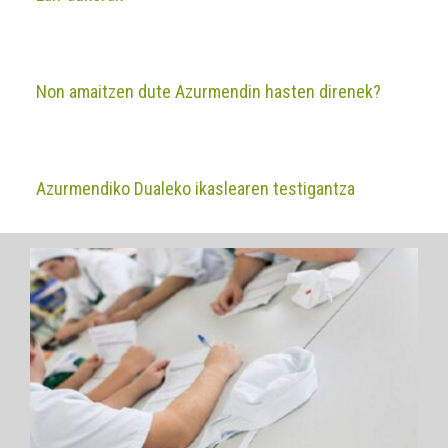
zuzenduta dago.
Non amaitzen dute Azurmendin hasten direnek?
Azurmendiko Dualeko ikaslearen testigantza