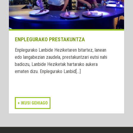
ENPLEGURAKO PRESTAKUNTZA
Enplegurako Lanbide Heziketaren bitartez, lanean
edo langabezian zaudela, prestakuntzari eutsi nahi
badiozu, Lanbide Heziketak hartarako aukera
ematen dizu. Enplegurako Lanbid[...]