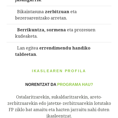
Bikaintasuna
zerbitzuan
eta
bezeroarentzako arretan.
Berrikuntza, sormena
eta prozesuen
kudeaketa.
Lan egitea
errendimendu handiko
taldeetan
.
IKASLEAREN PROFILA
NORENTZAT DA
PROGRAMA HAU?
Ostalaritzarekin, sukaldaritzarekin, areto-
zerbitzuarekin edo jatetxe-zerbitzuarekin lotutako
FP ziklo bat amaitu eta hazten jarraitu nahi duten
ikasleentzat.