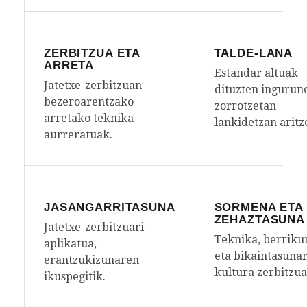
ZERBITZUA ETA
TALDE-LANA
ARRETA
Estandar altuak
Jatetxe-zerbitzuan
dituzten ingurun
bezeroarentzako
zorrotzetan
arretako teknika
lankidetzan aritz
aurreratuak.
JASANGARRITASUNA
SORMENA ETA
ZEHAZTASUNA
Jatetxe-zerbitzuari
Teknika, berriku
aplikatua,
eta bikaintasuna
erantzukizunaren
kultura zerbitzua
ikuspegitik.