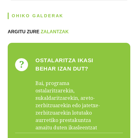
OHIKO GALDERAK
ARGITU ZURE
ZALANTZAK
OSTALARITZA IKASI
?
BEHAR IZAN DUT?
Bai, programa
ostalaritzarekin,
sukaldaritzarekin, areto-
zerbitzuarekin edo jatetxe-
zerbitzuarekin lotutako
aurretiko prestakuntza
amaitu duten ikasleentzat
pentsatuta dago.