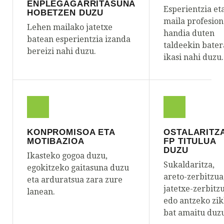
ENPLEGAGARRITASUNA
Esperientzia et
HOBETZEN DUZU
maila profesion
Lehen mailako jatetxe
handia duten
batean esperientzia izanda
taldeekin bater
bereizi nahi duzu.
ikasi nahi duzu.
KONPROMISOA ETA
OSTALARITZ
MOTIBAZIOA
FP TITULUA
DUZU
Ikasteko gogoa duzu,
Sukaldaritza,
egokitzeko gaitasuna duzu
areto-zerbitzua
eta arduratsua zara zure
jatetxe-zerbitz
lanean.
edo antzeko zik
bat amaitu duz