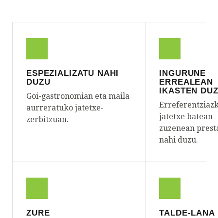
ESPEZIALIZATU NAHI
INGURUNE
DUZU
ERREALEAN
IKASTEN DU
Goi-gastronomian eta maila
Erreferentziaz
aurreratuko jatetxe-
jatetxe batean
zerbitzuan.
zuzenean prest
nahi duzu.
ZURE
TALDE-LANA