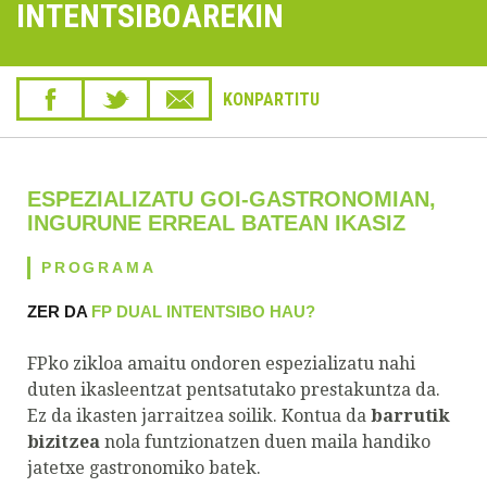
INTENTSIBOAREKIN
KONPARTITU
ESPEZIALIZATU GOI-GASTRONOMIAN,
INGURUNE ERREAL BATEAN IKASIZ
PROGRAMA
ZER DA
FP DUAL INTENTSIBO HAU?
FPko zikloa amaitu ondoren espezializatu nahi
duten ikasleentzat pentsatutako prestakuntza da.
Ez da ikasten jarraitzea soilik. Kontua da
barrutik
bizitzea
nola funtzionatzen duen maila handiko
jatetxe gastronomiko batek.