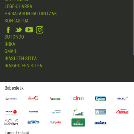
LEGE-OHARRA
PRIBATASUN BALDINTZAK
KONTAKTUA
SUTONDO
INIKA
GMAIL
IKASLEEN SITEA
IRAKASLEEN SITEA
Babesleak
Laguntzaileak