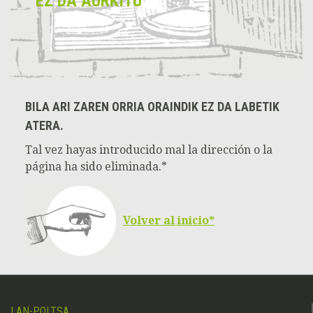
EZ DA AURKITU
BILA ARI ZAREN ORRIA ORAINDIK EZ DA LABETIK
ATERA.
Tal vez hayas introducido mal la dirección o la
página ha sido eliminada.*
Volver al inicio*
LAN-POLTSA